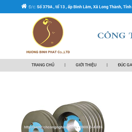
Đ/c:
Số 379A , tổ 13 , ấp Bình Lâm, Xã Long Thành, Tỉn
TRANG CHỦ
GIỚI THIỆU
ĐÚC G