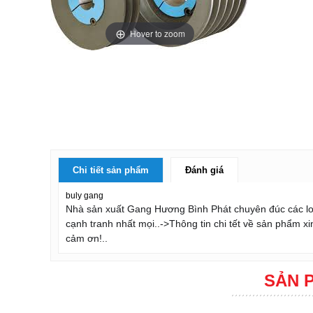
Hover to zoom
Chi tiết sản phẩm
Đánh giá
buly gang​
Nhà sản xuất Gang Hương Bình Phát chuyên đúc các l
cạnh tranh nhất mọi..->Thông tin chi tết về sản phẩm xin
cảm ơn!..
SẢN 