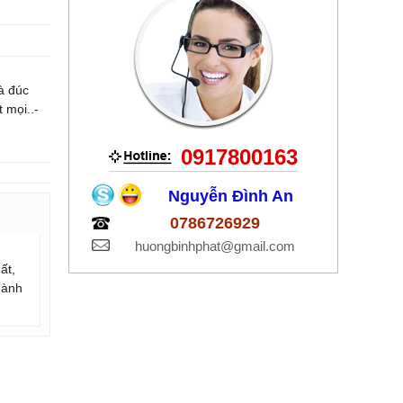
à đúc
 mọi..-
0917800163
Nguyễn Đình An
0786726929
huongbinhphat@gmail.com
ất,
hành