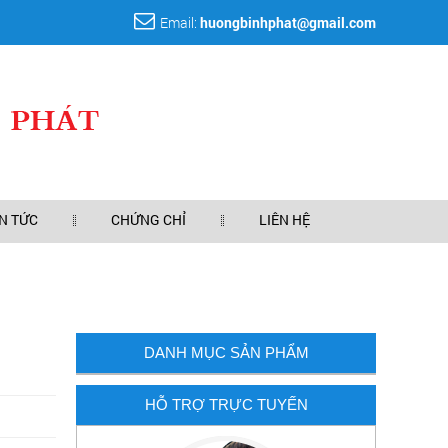
Email:
huongbinhphat@gmail.com
IN TỨC
CHỨNG CHỈ
LIÊN HỆ
DANH MỤC SẢN PHẨM
HỖ TRỢ TRỰC TUYẾN