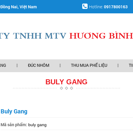
h Đồng Nai, Việt Nam
Hotline:
0917800163
ANG
ĐÚC NHÔM
THU MUA PHẾ LIỆU
T
BULY GANG
Buly Gang
Mã sản phẩm:
buly gang