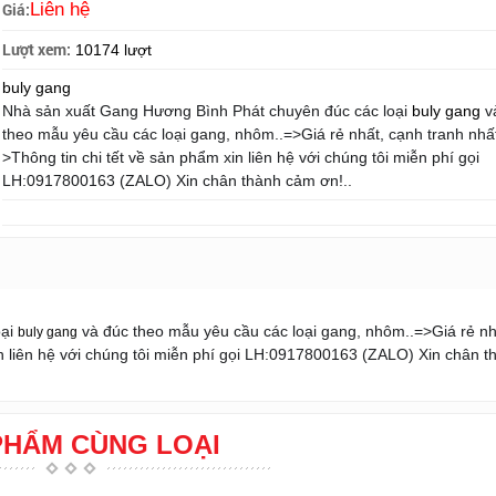
Giá:
Liên hệ
Lượt xem:
10174 lượt
buly gang
Nhà sản xuất Gang Hương Bình Phát chuyên đúc các loại
buly gang
v
theo mẫu yêu cầu các loại gang, nhôm..=>Giá rẻ nhất, cạnh tranh nhất
>Thông tin chi tết về sản phẩm xin liên hệ với chúng tôi mi
ễn phí gọi
LH:0917800163 (ZALO) Xin chân thành cảm ơn!..
oại
và đúc theo mẫu yêu cầu các loại gang, nhôm..=>Giá rẻ nh
buly gang
 liên hệ với chúng tôi mi
ễn phí gọi LH:0917800163 (ZALO) Xin chân t
PHẨM CÙNG LOẠI