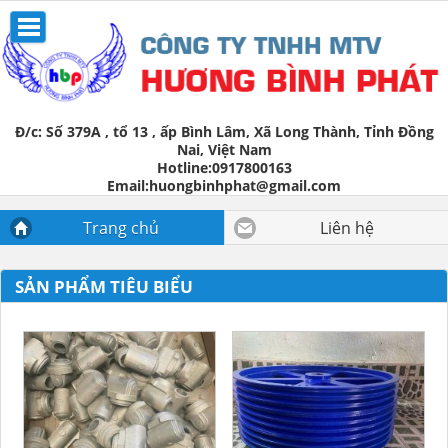
Đ/c:
Số 379A , tổ 13 , ấp Bình Lâm, Xã Long Thành, Tỉnh Đồng
Nai, Việt Nam
Hotline:
0917800163
Email:
huongbinhphat@gmail.com
Trang chủ
Liên hệ
SẢN PHẨM TIÊU BIỂU