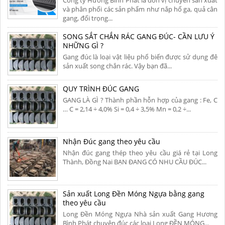
Công ty Hương Bình Phát là đơn vị chuyển sản xuất
và phân phối các sản phẩm như nắp hố ga, quả cân
gang, đối trọng...
SONG SẮT CHẮN RÁC GANG ĐÚC- CẦN LƯU Ý
NHỮNG GÌ ?
Gang đúc là loại vật liệu phổ biến được sử dụng đê
sản xuất song chắn rác. Vậy bạn đã...
QUY TRÌNH ĐÚC GANG
GANG LÀ GÌ ? Thành phần hỗn hợp của gang : Fe, C
… C = 2,14 ÷ 4,0% Si = 0,4 ÷ 3,5% Mn = 0,2 ÷...
Nhận Đúc gang theo yêu cầu
Nhận đúc gang thép theo yêu cầu giá rẻ tại Long
Thành, Đồng Nai BẠN ĐANG CÓ NHU CẦU ĐÚC...
Sản xuất Long Đền Móng Ngựa bằng gang
theo yêu cầu
Long Đền Móng Ngựa Nhà sản xuất Gang Hương
Bình Phát chuyên đúc các loại Long ĐỀN MÓNG...