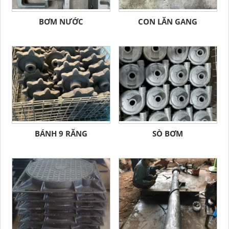
BƠM NƯỚC
CON LĂN GANG
BÁNH 9 RĂNG
SÒ BƠM