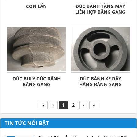
CON LĂN
ĐÚC BÁNH TĂNG MÁY
LIÊN HỢP BẰNG GANG
ĐÚC BULY ĐÚC RÃNH
ĐÚC BÁNH XE ĐẨY
BẰNG GANG
HÀNG BẰNG GANG
«
‹
1
2
›
»
TIN TỨC NỔI BẬT