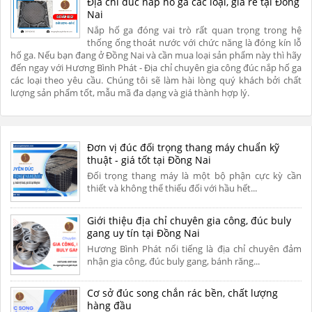
Địa chỉ đúc nắp hố ga các loại, giá rẻ tại Đồng
Nai
Nắp hố ga đóng vai trò rất quan trọng trong hệ
thống ống thoát nước với chức năng là đóng kín lỗ
hố ga. Nếu bạn đang ở Đồng Nai và cần mua loại sản phẩm này thì hãy
đến ngay với Hương Bình Phát - Địa chỉ chuyên gia công đúc nắp hố ga
các loại theo yêu cầu. Chúng tôi sẽ làm hài lòng quý khách bởi chất
lượng sản phẩm tốt, mẫu mã đa dạng và giá thành hợp lý.
Đơn vị đúc đối trọng thang máy chuẩn kỹ
thuật - giá tốt tại Đồng Nai
Đối trọng thang máy là một bộ phận cực kỳ cần
thiết và không thể thiếu đối với hầu hết...
Giới thiệu địa chỉ chuyên gia công, đúc buly
gang uy tín tại Đồng Nai
Hương Bình Phát nổi tiếng là địa chỉ chuyên đảm
nhận gia công, đúc buly gang, bánh răng...
Cơ sở đúc song chắn rác bền, chất lượng
hàng đầu