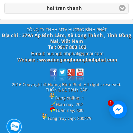
hai tran thanh
CÔNG TY TNHH MTV HƯƠNG BÌNH PHÁT
Địa chỉ : 379A Ấp Bình Lâm, Xã Long Thành , Tỉnh Đồng
Nai, Việt Nam
Tel: 0917 800 163
Email:
huongbinhphat@gmai.com
Website : www.ducganghuongbinhphat.com
2016 Copyright © Huong Binh Phat. All rights reserved.
THỐNG KÊ TRUY CẬP
Đang online:
1
1
Hôm nay:
202
Tuần này:
800
Tổng truy cập:
200279