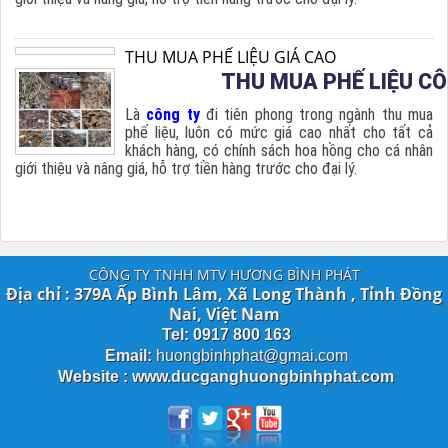
THU MUA PHẾ LIỆU GIÁ CAO
THU MUA PHẾ LIỆU C
Là
công ty
đi tiên phong trong ngành thu mua
phế liệu, luôn có mức giá cao nhất cho tất cả
khách hàng, có chính sách hoa hồng cho cá nhân
giới thiệu và nâng giá, hỗ trợ tiền hàng trước cho đại lý.
CÔNG TY TNHH MTV HƯƠNG BÌNH PHÁT
Địa chỉ : 379A Ấp Bình Lâm, Xã Long Thành , Tỉnh Đồng
Nai, Việt Nam
Tel: 0917 800 163
Email:
huongbinhphat@gmai.com
Website : www.ducganghuongbinhphat.com