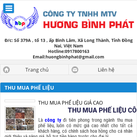
Đ/c:
Số 379A , tổ 13 , ấp Bình Lâm, Xã Long Thành, Tỉnh Đồng
Nai, Việt Nam
Hotline:
0917800163
Email:
huongbinhphat@gmail.com
Trang chủ
Liên hệ
THU MUA PHẾ LIỆU
THU MUA PHẾ LIỆU GIÁ CAO
THU MUA PHẾ LIỆU C
Là
công ty
đi tiên phong trong ngành thu mua
phế liệu, luôn có mức giá cao nhất cho tất cả
khách hàng, có chính sách hoa hồng cho cá nhân
giới thiệu và nâng giá, hỗ trợ tiền hàng trước cho đại lý.