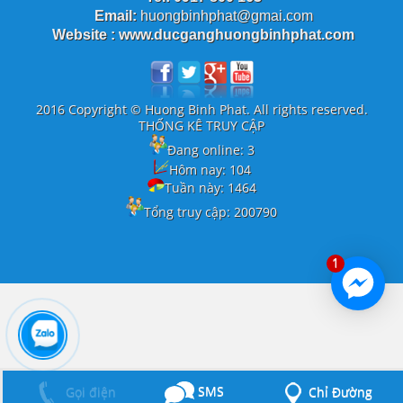
Email:
huongbinhphat@gmai.com
Website : www.ducganghuongbinhphat.com
2016 Copyright © Huong Binh Phat. All rights reserved.
THỐNG KÊ TRUY CẬP
Đang online:
3
Hôm nay:
104
Tuần này:
1464
Tổng truy cập:
200790
1
SMS
Chỉ Đường
Gọi điện