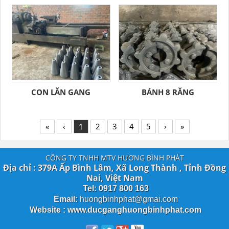
CON LĂN GANG
BÁNH 8 RĂNG
«
‹
1
2
3
4
5
›
»
CÔNG TY TNHH MTV HƯƠNG BÌNH PHÁT
Địa chỉ : 379A Ấp Bình Lâm, Xã Long Thành , Tỉnh Đồng
Nai, Việt Nam
Tel: 0917 800 163
Email:
huongbinhphat@gmai.com
Website : www.ducganghuongbinhphat.com