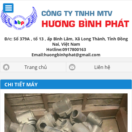
Đ/c:
Số 379A , tổ 13 , ấp Bình Lâm, Xã Long Thành, Tỉnh Đồng
Nai, Việt Nam
Hotline:
0917800163
Email:
huongbinhphat@gmail.com
Trang chủ
Liên hệ
CHI TIẾT MÁY