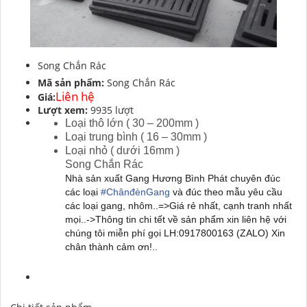
Song Chắn Rác
Mã sản phẩm:
Song Chắn Rác
Liên hệ
Giá:
Lượt xem:
9935 lượt
Loại thô lớn ( 30 – 200mm )
Loại trung bình ( 16 – 30mm )
Loại nhỏ ( dưới 16mm )
Song Chắn Rác
Nhà sản xuất Gang Hương Bình Phát chuyên đúc
các loại
#
ChânđènGang
và đúc theo mẫu yêu cầu
các loại gang, nhôm..=>Giá rẻ nhất, cạnh tranh nhất
mọi..->Thông tin chi tết về sản phẩm xin liên hệ với
chúng tôi miễn phí gọi LH:0917800163 (ZALO) Xin
chân thành cảm ơn!..