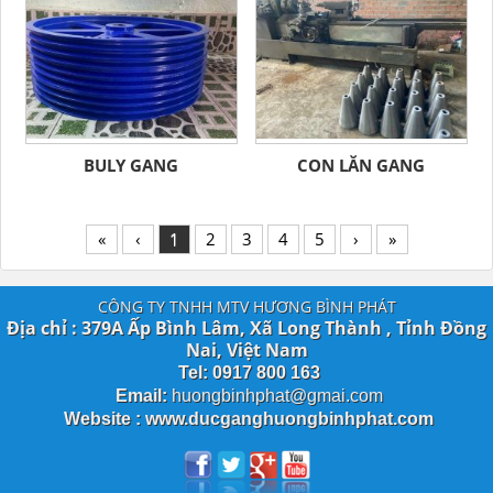
BULY GANG
CON LĂN GANG
«
‹
1
2
3
4
5
›
»
CÔNG TY TNHH MTV HƯƠNG BÌNH PHÁT
Địa chỉ : 379A Ấp Bình Lâm, Xã Long Thành , Tỉnh Đồng
Nai, Việt Nam
Tel: 0917 800 163
Email:
huongbinhphat@gmai.com
Website : www.ducganghuongbinhphat.com