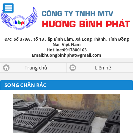
Đ/c:
Số 379A , tổ 13 , ấp Bình Lâm, Xã Long Thành, Tỉnh Đồng
Nai, Việt Nam
Hotline:
0917800163
Email:
huongbinhphat@gmail.com
Trang chủ
Liên hệ
SONG CHẮN RÁC