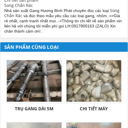
Chi tiết sản phẩm
Song Chắn Rác
Song
Nhà sản xuất Gang Hương Bình Phát chuyên đúc các loại
Chắn Rác
và đúc theo mẫu yêu cầu các loại gang, nhôm..=>Giá
rẻ nhất, cạnh tranh nhất mọi..->Thông tin chi tết về sản phẩm xin
liên hệ với chúng tôi mi
ễn phí gọi LH:0917800163 (ZALO) Xin
chân thành cảm ơn!..
SẢN PHẨM CÙNG LOẠI
TRỤ GANG DÀI 5M
CHI TIẾT MÁY